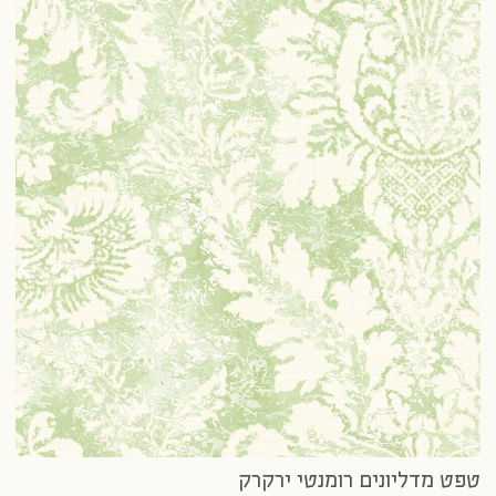
טפ
3 נרכשו
20
טפט מדליונים רומנטי ירקרק