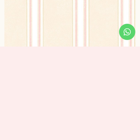
טפט פסים אלגנטי – ורוד עדין
₪
320
מידע נוסף
מידות: אורך: 10 מטר – רוחב: 0.53 ס”מ