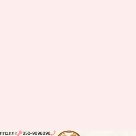
052-9098090
התחברות
טפטים
אקססוריז
כתום – חנות הבית של עידה
טפט פסים דקים – 
עידה
סה”כ מחיר:
הוספה לסל