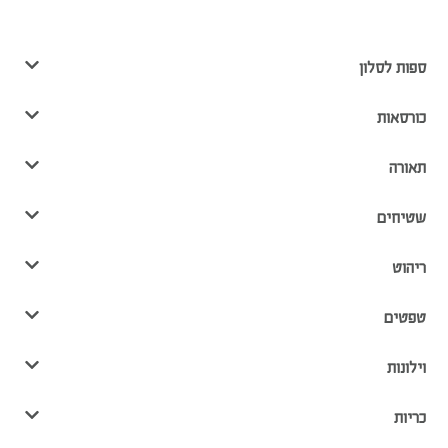
ספות לסלון
כורסאות
תאורה
שטיחים
ריהוט
טפטים
וילונות
כריות