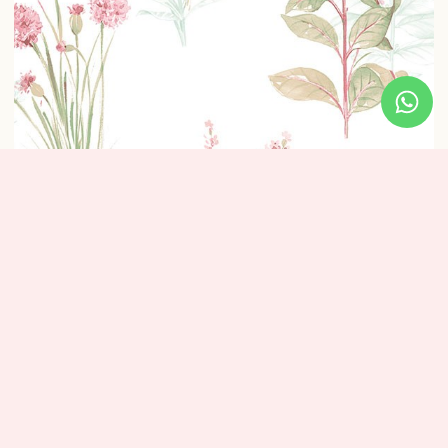
טפט פרחים טיול בשדה (תכלת)
₪
320
מידע נוסף
מידות: אורך: 10 מטר – רוחב: 0.53 ס”מ