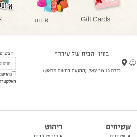
א
Gift Cards
אודות
בוויז "הבית של עידה"
הצטרפו 
בזלת 14 צור יגאל, (ההגעה בתאום מראש)
בהרשמת
האלקטרונ
שטיחים
ריהוט
שטיחים
ריהוט לבית