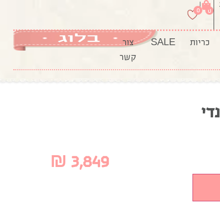
|
0
0
כריות
SALE
צור
קשר
די
₪
3,849