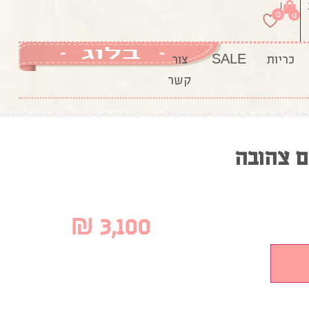
|
0
0
כריות
SALE
צור
קשר
ם צהובה
₪
3,100