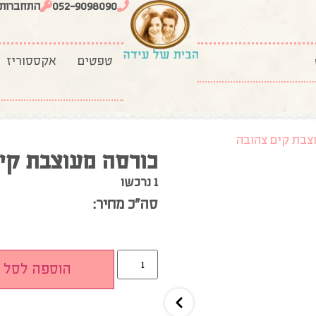
052-9098090
התחברות
טפטים
אקססוריז
צבת קים צהובה
כורסה מעוצבת קי
1 נרכשו
סה”כ מחיר:
הוספה לסל