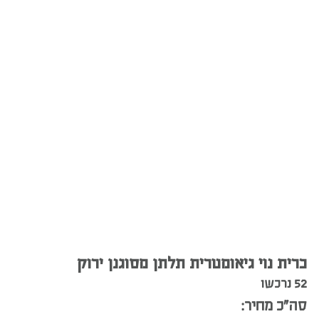
כרית נוי גיאומטרית תלתן מסוגנן ירוק
52 נרכשו
סה”כ מחיר: