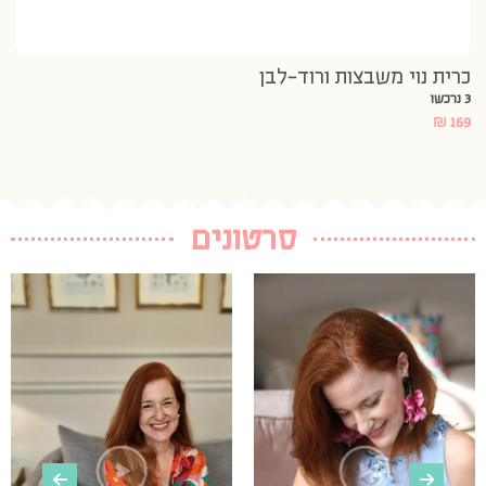
כרית נוי משבצות ורוד-לבן
3 נרכשו
₪
169
סרטונים