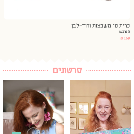
כרית נוי משבצות ורוד-לבן
3 נרכשו
₪
169
סרטונים