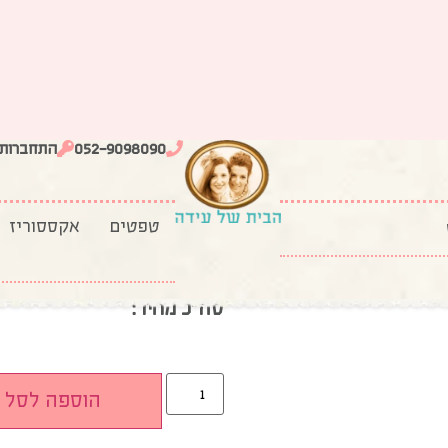
052-9098090
התחברות
טפטים
אקססוריז
וי קורסיקה
סט כריות נוי קורס
28 נרכשו
סה”כ מחיר:
הוספה לסל