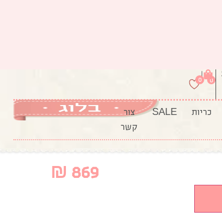
|
0
0
כריות
SALE
צור
קשר
יקה
₪
869