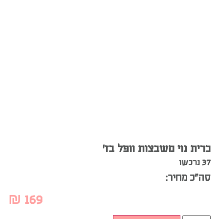
כרית נוי משבצות וופל בז’
37 נרכשו
סה”כ מחיר:
₪
169