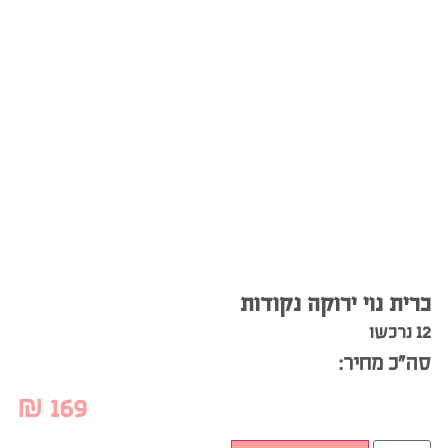
כרית נוי ירוקה נקודות
12 נרכשו
סה”כ מחיר:
₪
169