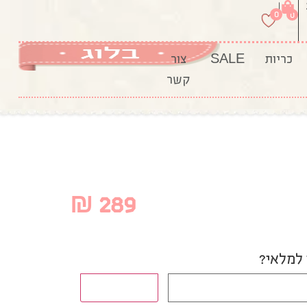
|
0
0
כריות
SALE
צור
קשר
₪
289
 למלאי?
תודיעו לי!