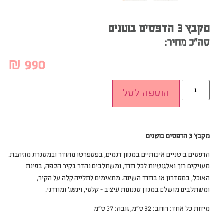
מקבץ 3 הדפסים בוטנים
סה”כ מחיר:
₪
990
הוספה לסל
מקבץ
3 הדפסים בוטנים
הדפסים בוטניים איכותיים במגוון דגמים, בפספרטו מהודר ובמסגרת מוזהבת.
מעניקים רוך ואלגנטיות לכל חדר, ומשתלבים נהדר בקיר הספה, בפינת
האוכל, במסדרון או בחדר השינה. מתאימים לתלייה קלה על הקיר,
ומשתלבים מושלם במגוון סגנונות עיצוב – קלסי, וינטג’ ומודרני.
מידות כל אחד: רוחב: 32 ס”מ, גובה: 37 ס”מ