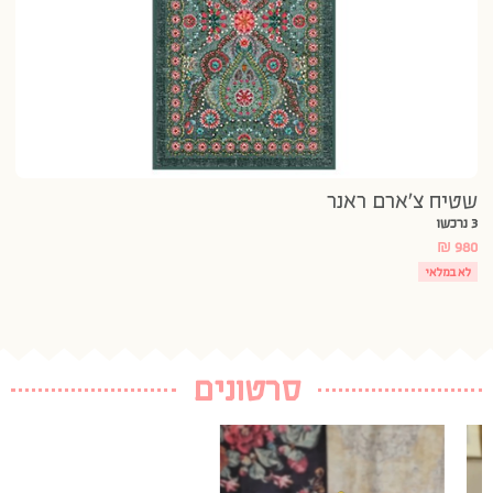
שטיח צ’ארם ראנר
3 נרכשו
₪
980
לא במלאי
סרטונים