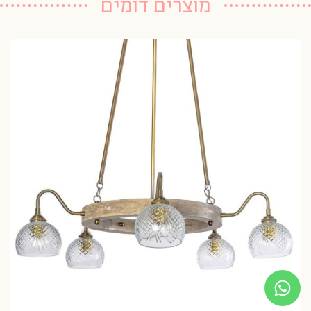
מוצרים דומים
מנ
54 נרכשו
79