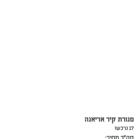
מנורת קיר אריאנה
17 נרכשו
סה”כ מחיר: