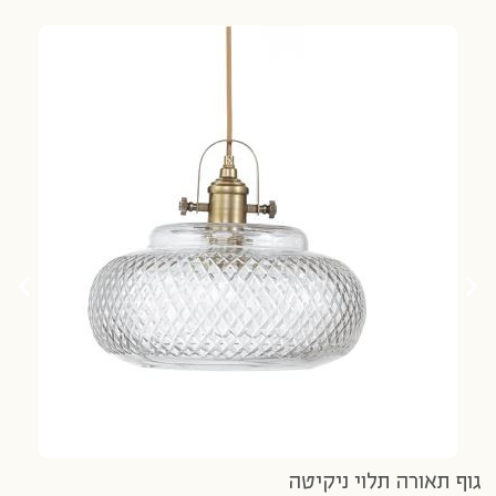
גו
14 נרכשו
437
גוף תאורה תלוי ניקיטה