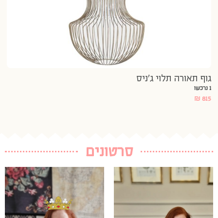
גוף תאורה תלוי ג’ניס
1 נרכשו
₪
815
סרטונים