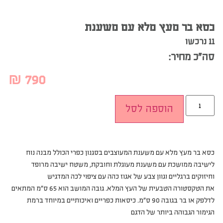
כסא בר מעץ מלא עם משענת
11 נרכשו
סה”כ מחיר:
₪
790
הוספה לסל
כסא בר מעץ מלא עם משענת המעוצבים בסגנון כפרי הכולל מבנה נוח
לישיבה ממושכת עם משענת מעוגלת וחובקת, משטח ישיבה מרופד
וחיזוקים ברגליים וגוון צבע של אגוז כהה עם ציפוי לכה המדגיש
את הטקסטורה הטבעית של העץ המלא. גובה המושב הוא 65 ס”מ המתאים
לדלפק או בר בגובה 90 ס”מ. כיסאות כפריים ואיכותיים במיוחד ברמת
הגימור הגבוהה ביותר של הדגם