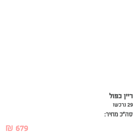
ריין כפול
29 נרכשו
סה”כ מחיר:
₪
679