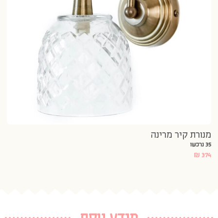
12 נרכשו
945
מנורת קיר מרינה
35 נרכשו
₪
374
מידע נוסף