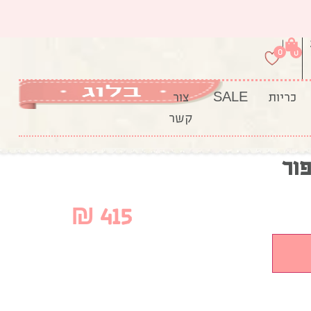
|
0
0
כריות
SALE
צור
קשר
פור
₪
415