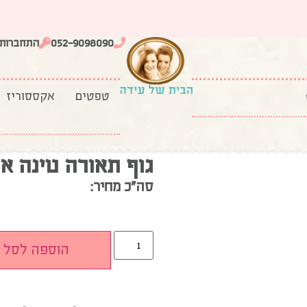
052-9098090
התחברות
טפטים
אקססוריז
ה טינה אפור
גוף תאורה טינה א
סה”כ מחיר:
הוספה לסל
קוטר הפעמון: 13.5 ס”מ גובה: 13 ס”מ