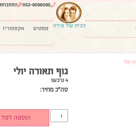
052-9098090
התחברות
טפטים
אקססוריז
 יולי
גוף תאורה יולי
4 נרכשו
סה”כ מחיר:
הוספה לסל