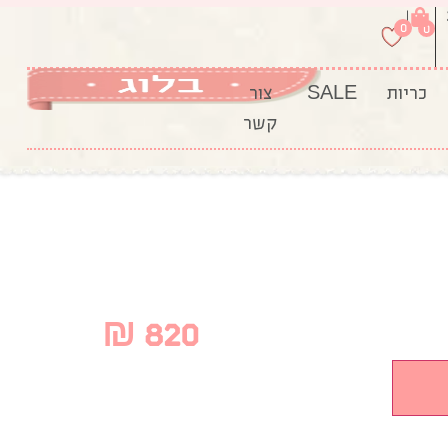
|
0
0
כריות
SALE
צור
קשר
₪
820