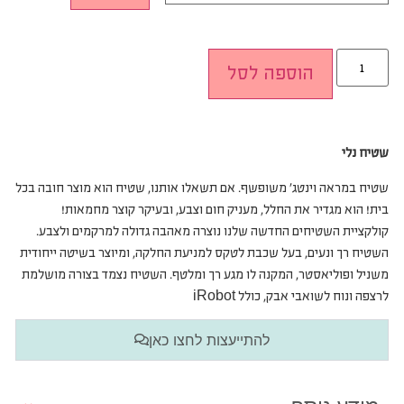
הוספה לסל
שטיח נלי
שטיח במראה וינטג’ משופשף. אם תשאלו אותנו, שטיח הוא מוצר חובה בכל
בית! הוא מגדיר את החלל, מעניק חום וצבע, ובעיקר קוצר מחמאות!
קולקציית השטיחים החדשה שלנו נוצרה מאהבה גדולה למרקמים ולצבע.
השטיח רך ונעים, בעל שכבת לטקס למניעת החלקה, ומיוצר בשיטה ייחודית
משניל ופוליאסטר, המקנה לו מגע רך ומלטף. השטיח נצמד בצורה מושלמת
לרצפה ונוח לשואבי אבק, כולל iRobot
להתייעצות לחצו כאן