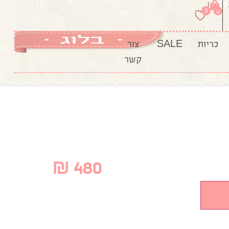
|
0
0
כריות
SALE
צור
קשר
₪
480