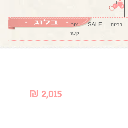
|
0
0
כריות
SALE
צור
קשר
₪
2,015