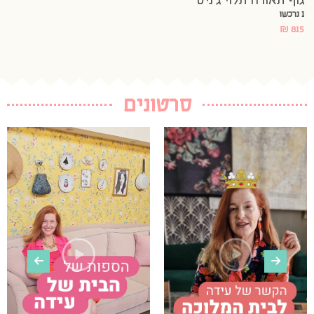
1 נרכשו
₪
815
סרטונים