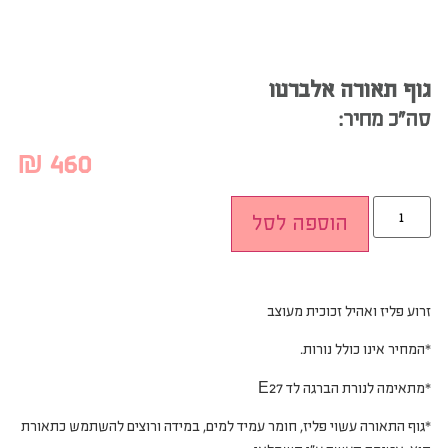
גוף תאורה אלברטו
סה”כ מחיר:
₪
460
הוספה לסל
זרוע פליז ואהיל זכוכית מעוצב
*המחיר אינו כולל נורות.
*מתאימה לנורת הברגה לד E27
*גוף התאורה עשוי פליז, חומר עמיד למים, במידה ורוצים להשתמש כתאורת
חוץ, אטימה תעשה ע”י חשמלאי