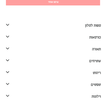
ספות לסלון
כורסאות
תאורה
שטיחים
ריהוט
טפטים
וילונות
כריות