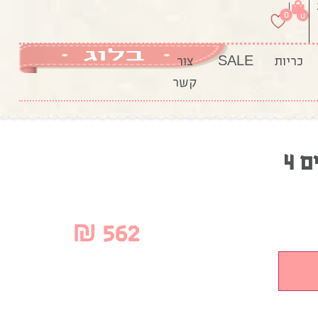
|
0
0
כריות
SALE
צור
קשר
 4
₪
562