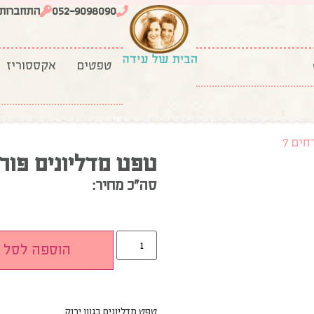
052-9098090
התחברות
טפטים
אקססוריז
ים 7
טפט מדליונים פורח
סה”כ מחיר:
הוספה לסל
טפט מדליונים בגוון ירוק