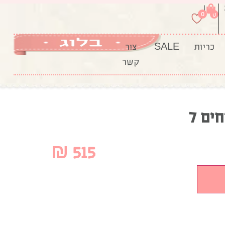
|
0
0
כריות
SALE
צור
קשר
ים 7
₪
515