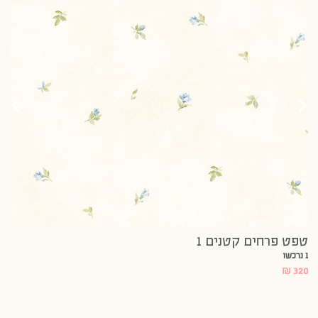
טפ
20
טפט פרחים קטנים 1
1 נרכשו
₪
320