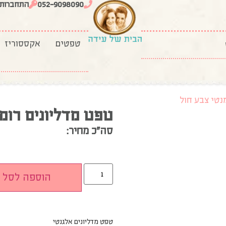
052-9098090
התחברות
טפטים
אקססוריז
נטי צבע חול
טפט מדליונים רומ
סה”כ מחיר:
הוספה לסל
טפט מדליונים אלגנטי