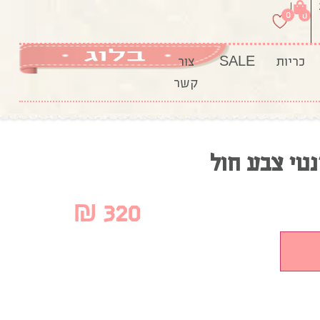
|
0
0
כריות
SALE
צור
קשר
נטי צבע חול
₪
320