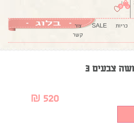
|
0
0
כריות
SALE
צור
קשר
שה צבעים 3
₪
520