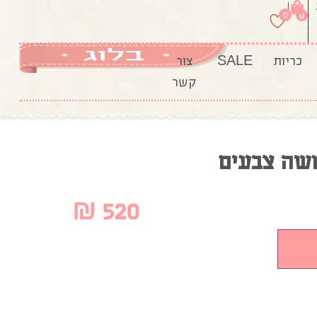
|
0
0
כריות
SALE
צור
קשר
ושה צבעים
₪
520