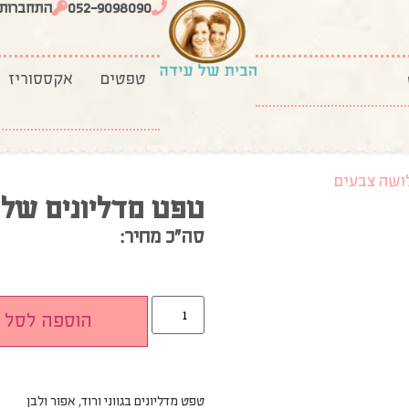
052-9098090
התחברות
טפטים
אקססוריז
ושה צבעים
טפט מדליונים של
סה”כ מחיר:
הוספה לסל
טפט מדליונים בגווני ורוד, אפור ולבן