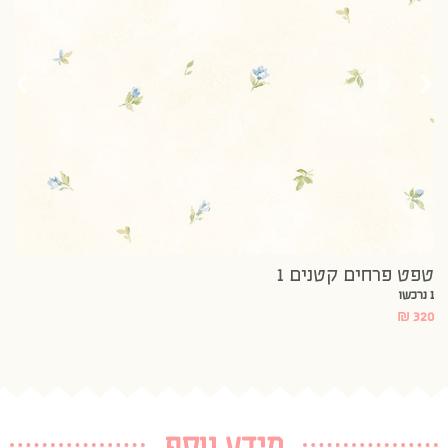
3 נרכשו
20
טפט פרחים קטנים 1
1 נרכשו
₪
320
מידע נוסף