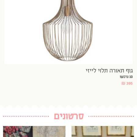
גוף תאורה תלוי לייזי
10 נרכשו
₪
395
סרטונים